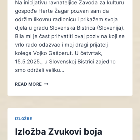
Na inicijativu ravnateljice Zavoda za kulturu
gospođe Herte Žagar pozvan sam da
održim likovnu radionicu i prikažem svoja
djela u gradu Slovenska Bistrica (Slovenija).
Bila mi je čast prihvatiti ovaj poziv na koji se
vrlo rado odazvao i moj dragi prijatelj i
kolega Vojko Gašperut. U četvrtak,
15.5.2025., u Slovenskoj Bistrici zajedno
smo održali veliku…
IZLOŽBA
READ MORE
SNOVITI
PEJZAŽI
IZLOŽBE
Izložba Zvukovi boja