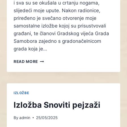
i sva su se okušala u crtanju nogama,
slijedeći moje upute. Nakon radionice,
priređeno je svečano otvorenje moje
samostalne izložbe kojoj su prisustvovali
građani, te članovi Gradskog vijeća Grada
Samobora zajedno s gradonačelnicom
grada koja je…
SAMOSTALNA
READ MORE
IZLOŽBA
I
LIKOVNA
RADIONICA
U
IZLOŽBE
UOSI
SINERGIJA
Izložba Snoviti pejzaži
U
SAMOBORU
By
admin
25/05/2025