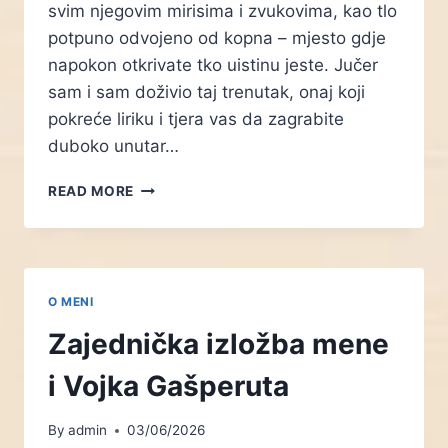
svim njegovim mirisima i zvukovima, kao tlo
potpuno odvojeno od kopna – mjesto gdje
napokon otkrivate tko uistinu jeste. Jučer
sam i sam doživio taj trenutak, onaj koji
pokreće liriku i tjera vas da zagrabite
duboko unutar…
SAMOSTALNA
READ MORE
IZLOŽBA
UZDAH
OTOKA
O MENI
Zajednička izložba mene
i Vojka Gašperuta
By
admin
03/06/2026