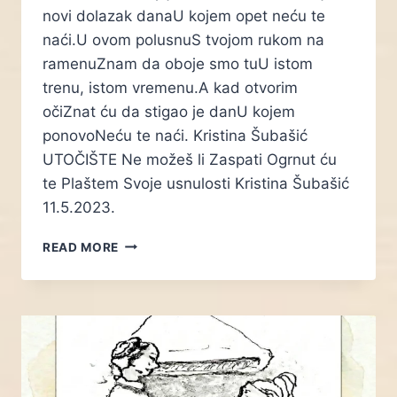
novi dolazak danaU kojem opet neću te
naći.U ovom polusnuS tvojom rukom na
ramenuZnam da oboje smo tuU istom
trenu, istom vremenu.A kad otvorim
očiZnat ću da stigao je danU kojem
ponovoNeću te naći. Kristina Šubašić
UTOČIŠTE Ne možeš li Zaspati Ogrnut ću
te Plaštem Svoje usnulosti Kristina Šubašić
11.5.2023.
PALETA
READ MORE
BLISKOSTI:
ODRAZI
POEZIJE
U
SLICI
–
LIKOVNA
INTERPRETACIJA