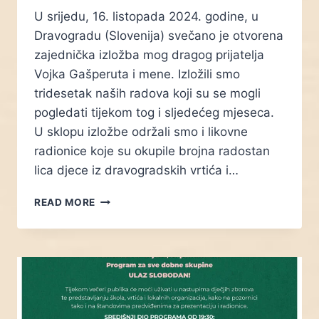
U srijedu, 16. listopada 2024. godine, u
Dravogradu (Slovenija) svečano je otvorena
zajednička izložba mog dragog prijatelja
Vojka Gašperuta i mene. Izložili smo
tridesetak naših radova koji su se mogli
pogledati tijekom tog i sljedećeg mjeseca.
U sklopu izložbe održali smo i likovne
radionice koje su okupile brojna radostan
lica djece iz dravogradskih vrtića i…
ZAJEDNIČKA
READ MORE
IZLOŽBA
MENE
I
VOJKA
GAŠPERUTA